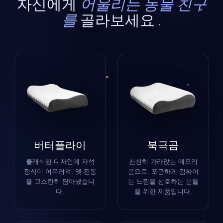
자신에게
어울리는 동물 친구
를
골라보세요
.
버터플라이
북극곰
클래식한 디자인에 자석
천천히 가라앉는 메모리
장식이 어우러져, 옛 전통
폼으로, 포근하게 감싸이
을 고스란히 담아냈습니
는 느낌을 선호하는 분들
다.
을 위한 제품입니다.