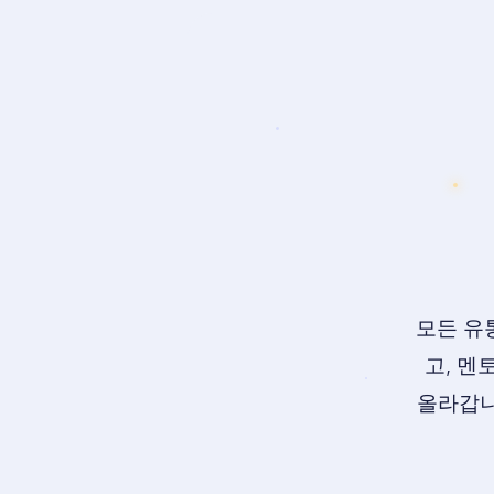
모든 유
고, 멘
올라갑니