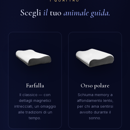
I QUATTRO
Scegli
il
tuo
animale guida.
Farfalla
Orso polare
Il classico — con
Schiuma memory a
dettagli magnetici
affondamento lento,
intrecciati, un omaggio
per chi ama sentirsi
alle tradizioni di un
avvolto durante il
tempo.
sonno.