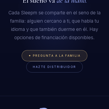
El sueño va
de la mano.
Cada Sleepm se comparte en el seno de la
familia: alguien cercano a ti, que habla tu
idioma y que también duerme en él. Hay
opciones de financiación disponibles.
✦ PREGUNTA A LA FAMILIA
LIVE NOW · USUALLY A FEW MINUTES
HAZTE DISTRIBUIDOR